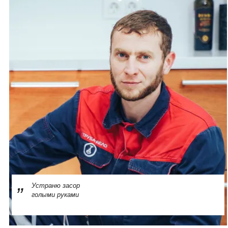
Устраню засор
голыми руками