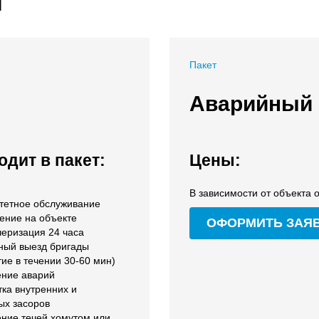
я
Пакет
Аварийный
одит в пакет:
Цены:
В зависимости от объекта о
тетное обслуживание
ение на объекте
ОФОРМИТЬ ЗАЯ
черизация 24 часа
ный выезд бригады
ие в течении 30-60 мин)
ение аварий
ка внутренних и
ых засоров
ение течей хомутом или