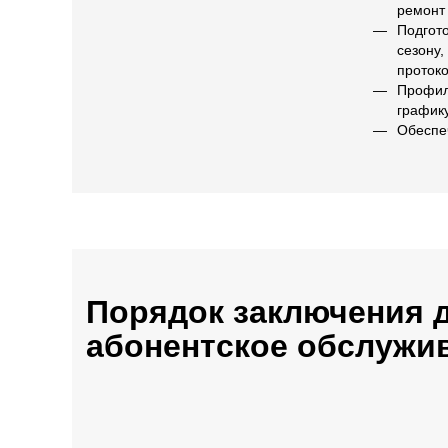
ремонт
Подгото
сезону,
проток
Профил
график
Обеспе
Порядок заключения 
абонентское обслужи