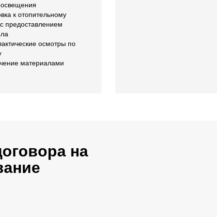
 освещения
вка к отопительному
 с предоставлением
ола
актические осмотры по
у
чение материалами
договора на
вание