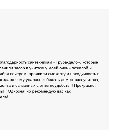
Е
У
0
благодарность сантехникам «Труба-дело», которые
ранили засор в унитазе у моей очень пожилой и
О
бря вечером, проявили смекалку и находчивость в
в
агодаря чему удалось избежать демонтажа унитаза,
т
онта и связанных с этим неудобств!!! Прекрасно,
К
ты!!! Однозначно рекомендую вас как
ела!