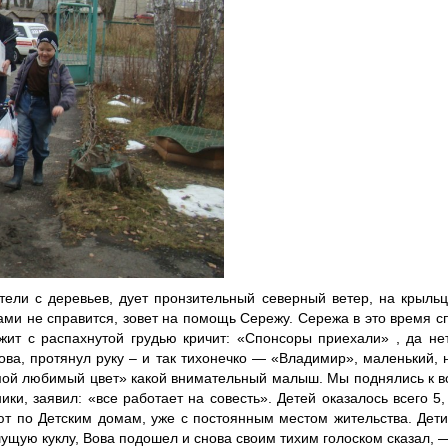
ели с деревьев, дует пронзительный северный ветер, на крыльце
ками не справится, зовет на помощь Сережу. Сережа в это время с
ежит с распахнутой грудью кричит: «Спонсоры приехали» , да не
а, протянул руку – и так тихонечко — «Владимир», маленький, н
й мой любимый цвет» какой внимательный малыш. Мы поднялись к в
ики, заявил: «все работает на совесть». Детей оказалось всего 5
ют по Детским домам, уже с постоянным местом жительства. Дети
ущую куклу, Вова подошел и снова своим тихим голоском сказал, — «